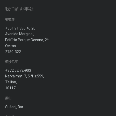
我们的办事处
葡萄牙
+351 91 386 40 20
Avenida Marginal,
Edifício Parque Oceano, 2º,
Oeiras,
2780-322
爱沙尼亚
+372 52 72-903
Narva mnt. 7, 5 fl., r.559,
Tallinn,
10117
黑山
Šušanj, Bar