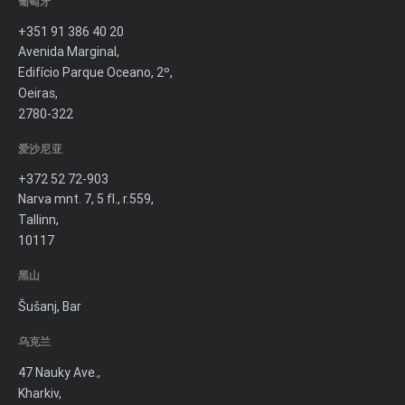
葡萄牙
+351 91 386 40 20
Avenida Marginal,
Edifício Parque Oceano, 2º,
Oeiras,
2780-322
爱沙尼亚
+372 52 72-903
Narva mnt. 7, 5 fl., r.559,
Tallinn,
10117
黑山
Šušanj, Bar
乌克兰
47 Nauky Ave.,
Kharkiv,