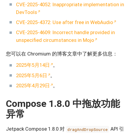
CVE-2025-4052: Inappropriate implementation in
DevTools
CVE-2025-4372: Use after free in WebAudio
CVE-2025-4609: Incorrect handle provided in
unspecified circumstances in Mojo
您可以在 Chromium 的博客文章中了解更多信息：
2025年5月14日
。
2025年5月6日
。
2025年4月29日
。
Compose 1.8.0 中拖放功能
异常
Jetpack Compose 1.8.0 对
API 引
dragAndDropSource