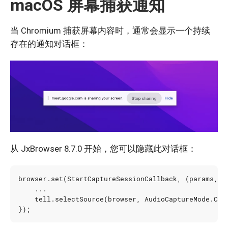
macOS 屏幕捕获通知
当 Chromium 捕获屏幕内容时，通常会显示一个持续
存在的通知对话框：
从 JxBrowser 8.7.0 开始，您可以隐藏此对话框：
browser
.
set
(
StartCaptureSessionCallback
,
(
params
,
t
...
tell
.
selectSource
(
browser
,
AudioCaptureMode
.
CAP
});