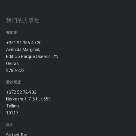
我们的办事处
葡萄牙
+351 91 386 40 20
Avenida Marginal,
Edifício Parque Oceano, 2º,
Oeiras,
2780-322
爱沙尼亚
+372 52 72-903
Narva mnt. 7, 5 fl., r.559,
Tallinn,
10117
黑山
Šušanj, Bar