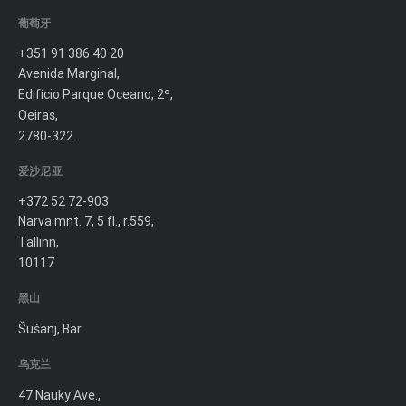
葡萄牙
+351 91 386 40 20
Avenida Marginal,
Edifício Parque Oceano, 2º,
Oeiras,
2780-322
爱沙尼亚
+372 52 72-903
Narva mnt. 7, 5 fl., r.559,
Tallinn,
10117
黑山
Šušanj, Bar
乌克兰
47 Nauky Ave.,