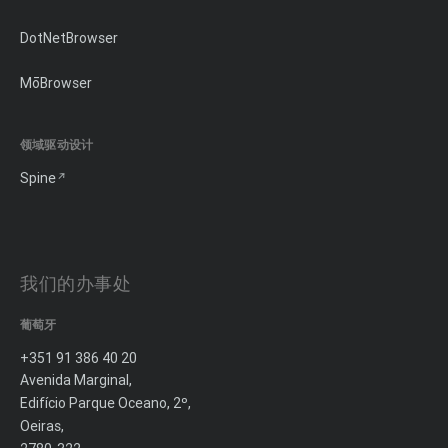
DotNetBrowser
MōBrowser
领域驱动设计
Spine
我们的办事处
葡萄牙
+351 91 386 40 20
Avenida Marginal,
Edifício Parque Oceano, 2º,
Oeiras,