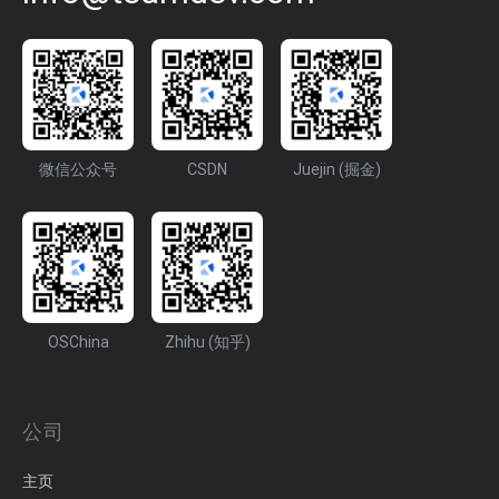
微信公众号
CSDN
Juejin (掘金)
OSChina
Zhihu (知乎)
公司
主页