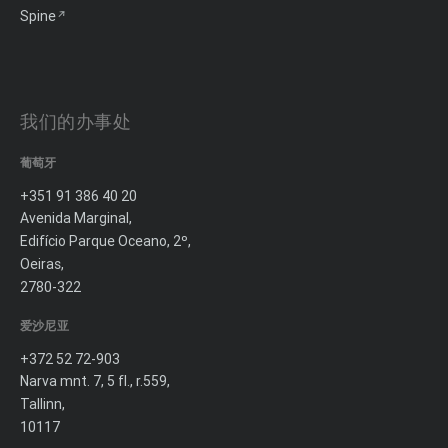
Spine
我们的办事处
葡萄牙
+351 91 386 40 20
Avenida Marginal,
Edifício Parque Oceano, 2º,
Oeiras,
2780-322
爱沙尼亚
+372 52 72-903
Narva mnt. 7, 5 fl., r.559,
Tallinn,
10117