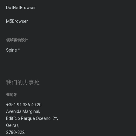
DotNetBrowser
MōBrowser
领域驱动设计
Spine
我们的办事处
葡萄牙
+351 91 386 40 20
Avenida Marginal,
Edifício Parque Oceano, 2º,
Oeiras,
2780-322