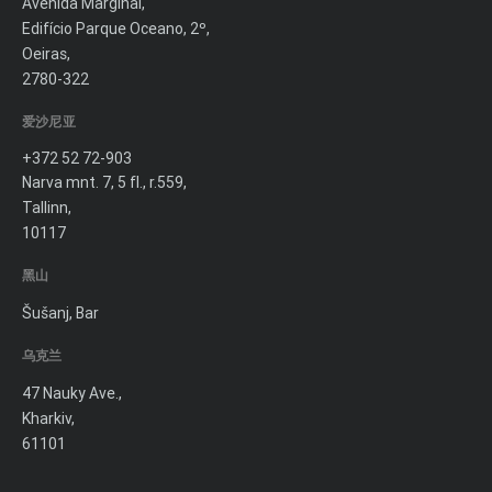
Avenida Marginal,
Edifício Parque Oceano, 2º,
Oeiras,
2780-322
爱沙尼亚
+372 52 72-903
Narva mnt. 7, 5 fl., r.559,
Tallinn,
10117
黑山
Šušanj, Bar
乌克兰
47 Nauky Ave.,
Kharkiv,
61101