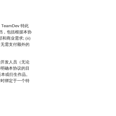
amDev 特此
文档，包括根据本协
业需求; (ii)
，无需支付额外的
的开发人员（无论
为明确本协议的目
版本或衍生作品。
发时绑定于一个特