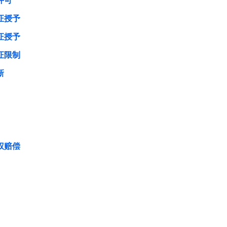
许可
证授予
证授予
证限制
新
权赔偿