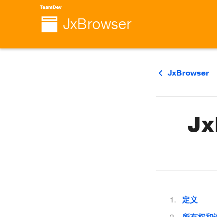
JxBrowser
JxBrowser
J
定义