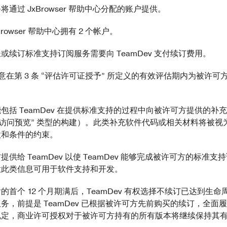
务将通过 JxBrowser 帮助中心分配的账户提供。
xBrowser 帮助中心拥有 2 个帐户。
延长或续订标准支持订阅服务需要向 TeamDev 支付续订费用。
Dev 同意在第 3 条 “评估许可证授予” 所定义的有效评估期内为被
可能包括 TeamDev 在提供标准支持的过程中向被许可方提供的
期访问预览” 类型的构建）。此类补充软件代码或相关材料将被视
款和条件的约束。
可方提供给 TeamDev 以使 TeamDev 能够完成被许可方的标准
意此类信息可用于软件支持和开发。
效后的首个 12 个月期满后，TeamDev 有权选择不续订已达到生
务，前提是 TeamDev 已根据被许可方先前购买的续订，全面
规定，商业许可授权对于被许可方持有的所有版本将继续保持其