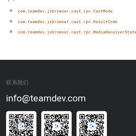
com.teamdev.jxbrowser.cast.rpc.CastMode
com.teamdev.jxbrowser.cast.rpc.ResultCode
com.teamdev.jxbrowser.cast.rpc.MediaReceiverStat
联系我们
info@teamdev.com