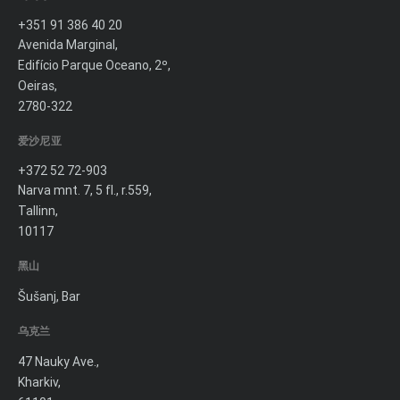
+351 91 386 40 20
Avenida Marginal,
Edifício Parque Oceano, 2º,
Oeiras,
2780-322
爱沙尼亚
+372 52 72-903
Narva mnt. 7, 5 fl., r.559,
Tallinn,
10117
黑山
Šušanj, Bar
乌克兰
47 Nauky Ave.,
Kharkiv,