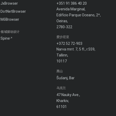
JxBrowser
+351 91 386 40 20
Avenida Marginal,
DotNetBrowser
Edifício Parque Oceano, 2º,
MōBrowser
Oeiras,
2780-322
领域驱动设计
爱沙尼亚
Spine
+372 52 72-903
Narva mnt. 7, 5 fl., r.559,
Tallinn,
10117
黑山
Šušanj, Bar
乌克兰
47 Nauky Ave.,
Kharkiv,
61101