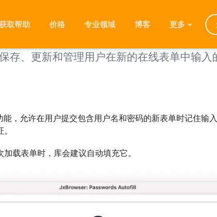
获取帮助
价格
专业领域
博客
更多
保存、更新和管理用户在新的在线表单中输入
发展规划
迁移
版本
常见问题
个内置功能，允许在用户提交包含用户名和密码的新表单时记住输
证。
次加载表单时，库会建议自动填充它。