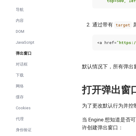
    top=500, lef
导航
内容
通过带有
target
DOM
JavaScript
<
a
href
=
"https:/
弹出窗口
对话框
默认情况下，所有弹出
下载
网络
打开弹出窗
缓存
为了更改默认行为并控
Cookies
代理
当 Engine 想知道
许创建弹出窗口：
身份验证