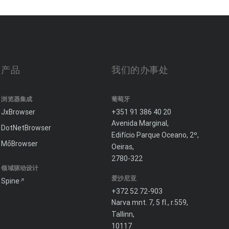
产品
我们的办事处
浏览器集成
葡萄牙
JxBrowser
+351 91 386 40 20
Avenida Marginal,
DotNetBrowser
Edifício Parque Oceano, 2º,
MōBrowser
Oeiras,
2780-322
领域驱动设计
爱沙尼亚
Spine
+372 52 72-903
Narva mnt. 7, 5 fl., r.559,
Tallinn,
10117