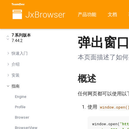
JxBrows
我们建议您升
JxBrowser
产品功能
文档
如果您有任
7 系列版本
弹出窗
7.44.2
快速入门
本页面描述了如何
介绍
安装
概述
指南
任何网页都可以使用以
Engine
使用
Profile
window.open(
Browser
window
.
open
(
"htt
BrowserView