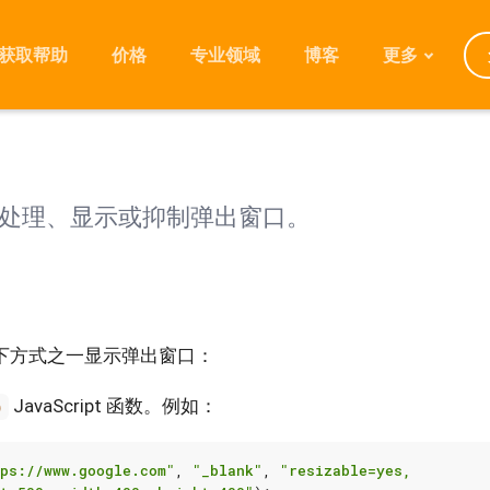
er 7 的支持将于 2025 年 10 月终止，届时将不再提供 Chromium 更新和
级至 JxBrowser 8，以享受新功能和改进带来的更多优势。
获取帮助
价格
专业领域
博客
更多
何疑问或在升级过程中需要帮助，欢迎随时
联系我们
。
发展规划
口
迁移
版本
处理、显示或抑制弹出窗口。
常见问题
下方式之一显示弹出窗口：
JavaScript 函数。例如：
)
ps://www.google.com"
,
"_blank"
,