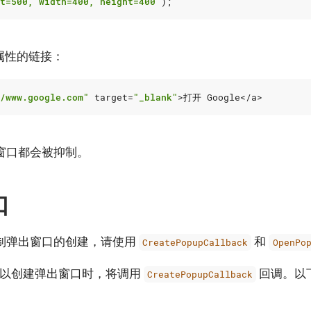
t=500, width=400, height=400"
);
属性的链接：
/www.google.com"
target
=
"_blank"
>
打开 Google
</
a
>
窗口都会被抑制。
口
制弹出窗口的创建，请使用
和
CreatePopupCallback
OpenPo
是否可以创建弹出窗口时，将调用
回调。以
CreatePopupCallback