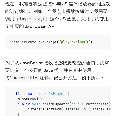
现在，我需要将这些控件与 JS 媒体播放器的相应功
能进行绑定。例如，当我点击播放按钮时，我需要
调用
这个 JS 函数。为此，我使用
player.play()
了相应的 JxBrowser API：
frame
.
executeJavaScript
(
"player.play()"
);
为了从 JavaScript 接收播放状态改变的通知，我需
要定义一个公开的 Java 类，并在其中使用
注解标记公开方法，如下所示：
@JsAccessible
public
final
class
JsPlayer
{
@JsAccessible
public
void
onTimeUpdated
(
double
currentTime
)
{
listeners
.
forEach
(
listener
->
listener
.
acce
}