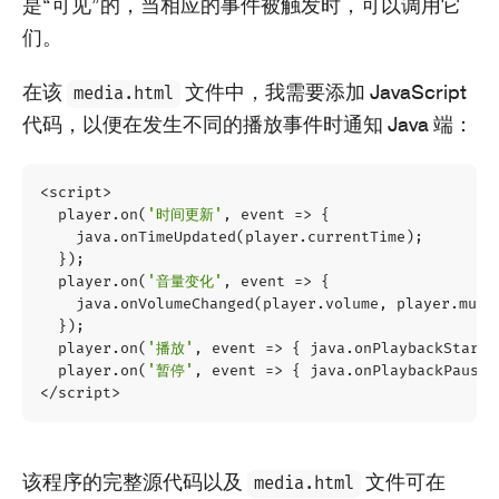
是“可见”的，当相应的事件被触发时，可以调用它
们。
在该
文件中，我需要添加 JavaScript
media.html
代码，以便在发生不同的播放事件时通知 Java 端：
<
script
>
player
.
on
(
'时间更新'
,
event
=>
{
java
.
onTimeUpdated
(
player
.
currentTime
);
});
player
.
on
(
'音量变化'
,
event
=>
{
java
.
onVolumeChanged
(
player
.
volume
,
player
.
mute
});
player
.
on
(
'播放'
,
event
=>
{
java
.
onPlaybackStarte
player
.
on
(
'暂停'
,
event
=>
{
java
.
onPlaybackPaused
</
script
>
该程序的完整源代码以及
文件可在
media.html