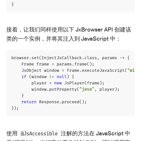
}
接着，让我们同样使用以下 JxBrowser API 创建该
类的一个实例，并将其注入到 JavaScript 中：
browser
.
set
(
InjectJsCallback
.
class
,
params
->
{
Frame
frame
=
params
.
frame
();
JsObject
window
=
frame
.
executeJavaScript
(
"wind
if
(
window
!=
null
)
{
player
=
new
JsPlayer
(
frame
);
window
.
putProperty
(
"java"
,
player
);
}
return
Response
.
proceed
();
});
使用
注解的方法在 JavaScript 中
@JsAccessible