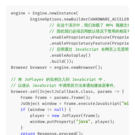
engine
=
Engine
.
newInstance
(
EngineOptions
.
newBuilder
(
HARDWARE_ACCELERAT
// 在这个演示中，我们加载了 MP4 视频文件
// 因此我们必须启用默认情况下禁用的相应专
.
enableProprietaryFeature
(
Proprieta
.
enableProprietaryFeature
(
Proprieta
// 启用通过 JavaScript 在网页上无需
.
enableAutoplay
()
.
build
());
Browser
browser
=
engine
.
newBrowser
();
// 将 JsPlayer 的实例注入到 JavaScript 中，
// 以便从 JavaScript 中调用其方法来通知播放器事件。
browser
.
set
(
InjectJsCallback
.
class
,
params
->
{
Frame
frame
=
params
.
frame
();
JsObject
window
=
frame
.
executeJavaScript
(
"wind
if
(
window
!=
null
)
{
player
=
new
JsPlayer
(
frame
);
window
.
putProperty
(
"java"
,
player
);
}
return
Response
.
proceed
();