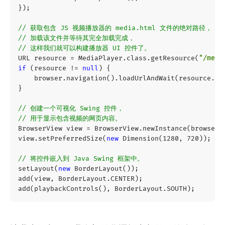
});
// 获取包含 JS 视频播放器的 media.html 文件的绝对路径，
// 加载该文件并等待其完全加载完成，
// 这样我们就可以构建播放器 UI 控件了。
URL
resource
=
MediaPlayer
.
class
.
getResource
(
"/medi
if
(
resource
!=
null
)
{
browser
.
navigation
().
loadUrlAndWait
(
resource
.
to
}
// 创建一个可视化 Swing 控件，
// 用于显示包含视频的网页内容。
BrowserView
view
=
BrowserView
.
newInstance
(
browser
)
view
.
setPreferredSize
(
new
Dimension
(
1280
,
720
));
// 将控件嵌入到 Java Swing 框架中。
setLayout
(
new
BorderLayout
());
add
(
view
,
BorderLayout
.
CENTER
);
add
(
playbackControls
(),
BorderLayout
.
SOUTH
);