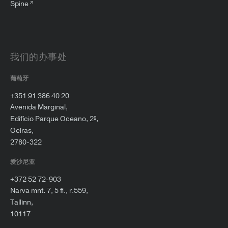
Spine
我们的办事处
葡萄牙
+351 91 386 40 20
Avenida Marginal,
Edifício Parque Oceano, 2º,
Oeiras,
2780-322
爱沙尼亚
+372 52 72-903
Narva mnt. 7, 5 fl., r.559,
Tallinn,
10117