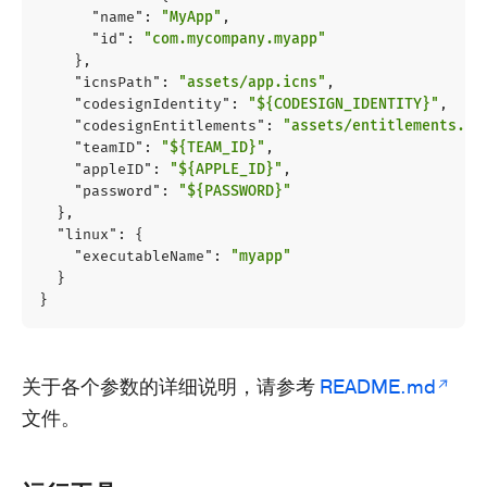
"name"
:
"MyApp"
,
"id"
:
"com.mycompany.myapp"
},
"icnsPath"
:
"assets/app.icns"
,
"codesignIdentity"
:
"${CODESIGN_IDENTITY}"
,
"codesignEntitlements"
:
"assets/entitlements.pl
"teamID"
:
"${TEAM_ID}"
,
"appleID"
:
"${APPLE_ID}"
,
"password"
:
"${PASSWORD}"
},
"linux"
:
{
"executableName"
:
"myapp"
}
}
关于各个参数的详细说明，请参考
README.md
文件。