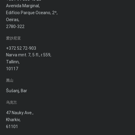
Avenida Marginal,
Edifício Parque Oceano, 2º,
Oeiras,
2780-322
爱沙尼亚
+372 52 72-903
Narva mnt. 7, 5 fl., r.559,
Tallinn,
10117
黑山
Šušanj, Bar
乌克兰
47 Nauky Ave.,
Kharkiv,
61101