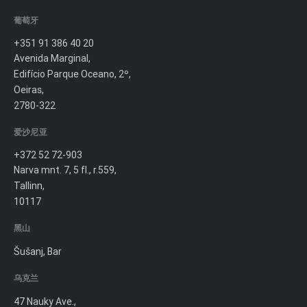
葡萄牙
+351 91 386 40 20
Avenida Marginal,
Edifício Parque Oceano, 2º,
Oeiras,
2780-322
爱沙尼亚
+372 52 72-903
Narva mnt. 7, 5 fl., r.559,
Tallinn,
10117
黑山
Šušanj, Bar
乌克兰
47 Nauky Ave.,