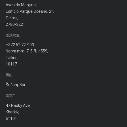
Avenida Marginal,
Edifício Parque Oceano, 2º,
Oeiras,
2780-322
爱沙尼亚
+372 52 72-903
Narva mnt. 7, 5 fl., r.559,
Tallinn,
10117
黑山
Šušanj, Bar
乌克兰
47 Nauky Ave.,
Kharkiv,
61101