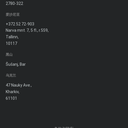
2780-322
爱沙尼亚
+372 52 72-903
Narva mnt. 7, 5 fl., r.559,
Tallinn,
10117
黑山
Šušanj, Bar
乌克兰
47 Nauky Ave.,
Kharkiv,
61101