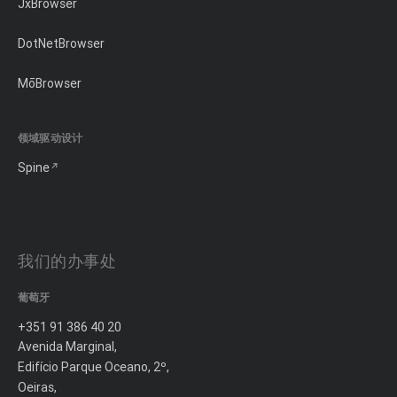
JxBrowser
DotNetBrowser
MōBrowser
领域驱动设计
Spine
我们的办事处
葡萄牙
+351 91 386 40 20
Avenida Marginal,
Edifício Parque Oceano, 2º,
Oeiras,