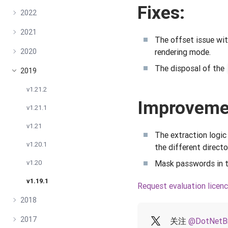
Fixes:
2022
2021
The offset issue wi
2020
rendering mode.
The disposal of the
2019
v1.21.2
Improveme
v1.21.1
v1.21
The extraction logic
v1.20.1
the different directo
v1.20
Mask passwords in t
v1.19.1
Request evaluation licen
2018
2017
关注
@DotNetB