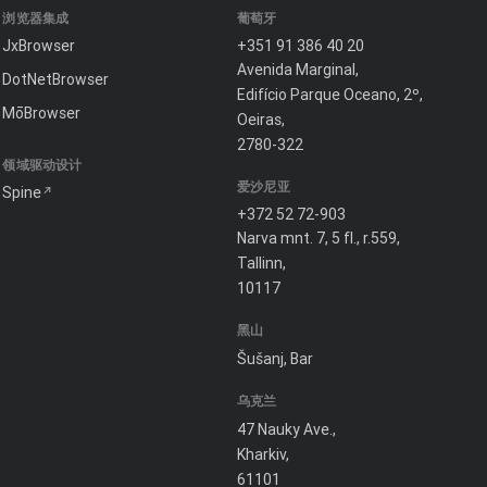
浏览器集成
葡萄牙
JxBrowser
+351 91 386 40 20
Avenida Marginal,
DotNetBrowser
Edifício Parque Oceano, 2º,
MōBrowser
Oeiras,
2780-322
领域驱动设计
爱沙尼亚
Spine
+372 52 72-903
Narva mnt. 7, 5 fl., r.559,
Tallinn,
10117
黑山
Šušanj, Bar
乌克兰
47 Nauky Ave.,
Kharkiv,
61101