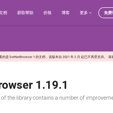
免费
文档
获取帮助
价格
博客
更多
发展规划
迁移
版本
常见问题
是 DotNetBrowser 1 的文档，该版本自 2021 年 2 月 起已不再受支持。
请
日
rowser 1.19.1
of the library contains a number of improveme