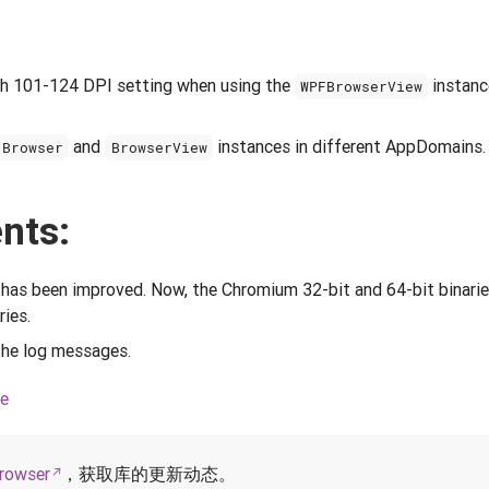
th 101-124 DPI setting when using the
instanc
WPFBrowserView
and
instances in different AppDomains.
Browser
BrowserView
nts:
 has been improved. Now, the Chromium 32-bit and 64-bit binarie
ries.
he log messages.
ce
rowser
，获取库的更新动态。