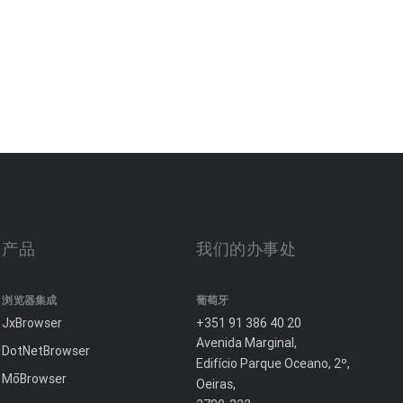
产品
我们的办事处
浏览器集成
葡萄牙
JxBrowser
+351 91 386 40 20
Avenida Marginal,
DotNetBrowser
Edifício Parque Oceano, 2º,
MōBrowser
Oeiras,