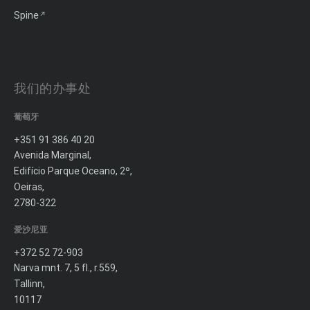
Spine
我们的办事处
葡萄牙
+351 91 386 40 20
Avenida Marginal,
Edifício Parque Oceano, 2º,
Oeiras,
2780-322
爱沙尼亚
+372 52 72-903
Narva mnt. 7, 5 fl., r.559,
Tallinn,
10117