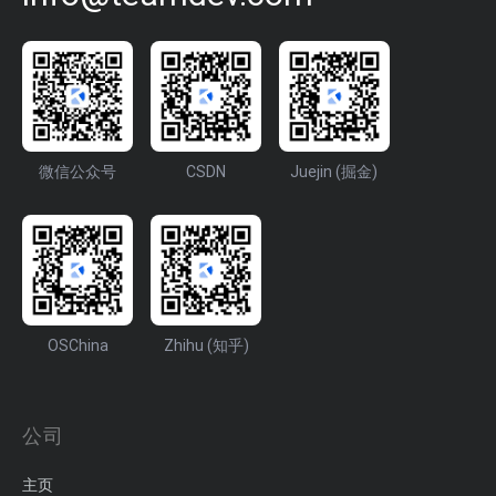
微信公众号
CSDN
Juejin (掘金)
OSChina
Zhihu (知乎)
公司
主页