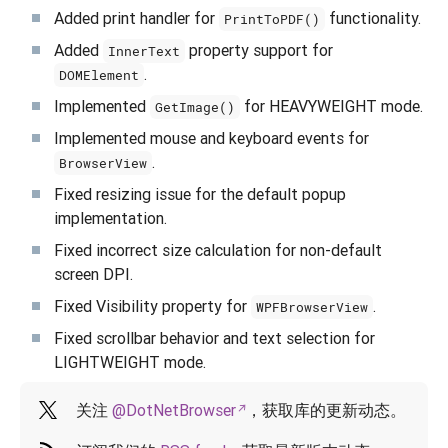
Added print handler for
functionality.
PrintToPDF()
Added
property support for
InnerText
.
DOMElement
Implemented
for HEAVYWEIGHT mode.
GetImage()
Implemented mouse and keyboard events for
.
BrowserView
Fixed resizing issue for the default popup
implementation.
Fixed incorrect size calculation for non-default
screen DPI.
Fixed Visibility property for
.
WPFBrowserView
Fixed scrollbar behavior and text selection for
LIGHTWEIGHT mode.
关注
@DotNetBrowser
，获取库的更新动态。