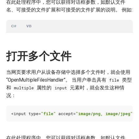
在此处理程序中，您可以获得对话框参数，如默认文件
名、可接受的文件扩展和可接受的文件扩展的说明。 例如:
C#
VB
打开多个文件
当网页要求用户从设备存储中选择多个文件时，就会使用
“OpenMultipleFilesHandler”。 当用户单击具有
类型
file
和
属性的
元素时，就会发生这种情
multiple
input
况：
<
input
type
=
"file"
accept
=
"image/png, image/jpeg"
m
在此处理程序中，您可以获得对话框参数，如默认文件