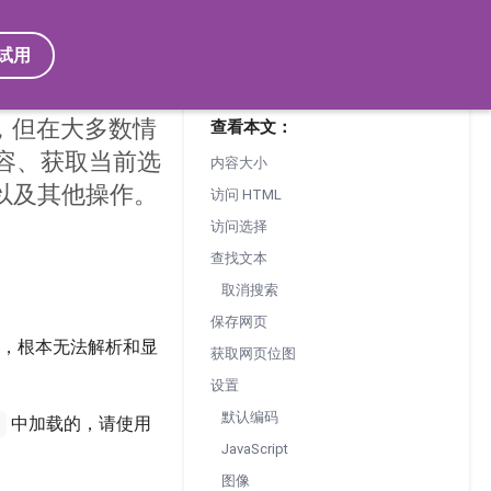
试用
 等，但在大多数情
查看本文：
内容、获取当前选
内容大小
以及其他操作。
访问 HTML
访问选择
查找文本
取消搜索
保存网页
，根本无法解析和显
获取网页位图
设置
默认编码
中加载的，请使用
r
JavaScript
图像