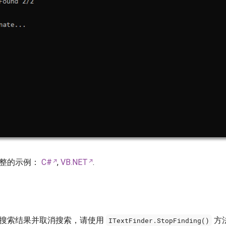
完整的示例：
C#
,
VB.NET
.
搜索结果并取消搜索，请使用
方
ITextFinder.StopFinding()