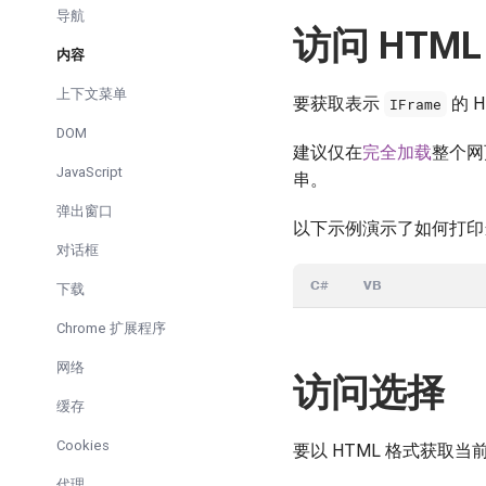
导航
访问 HTML
内容
上下文菜单
要获取表示
的 
IFrame
DOM
建议仅在
完全加载
整个网
JavaScript
串。
弹出窗口
以下示例演示了如何打
对话框
C#
VB
下载
Chrome 扩展程序
网络
访问选择
缓存
Cookies
要以 HTML 格式获取
代理