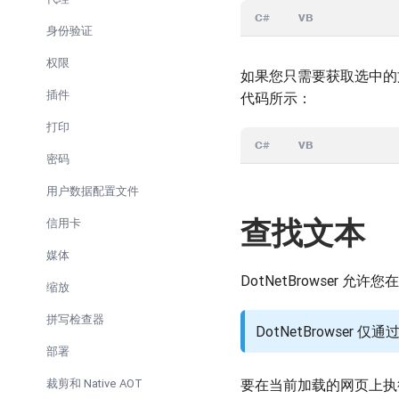
C#
VB
身份验证
权限
如果您只需要获取选中的
插件
代码所示：
打印
C#
VB
密码
用户数据配置文件
查找文本
信用卡
媒体
DotNetBrowser
缩放
拼写检查器
DotNetBrowser 
部署
裁剪和 Native AOT
要在当前加载的网页上