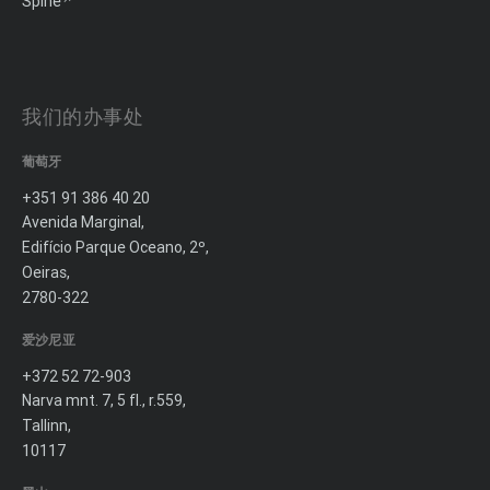
Spine
我们的办事处
葡萄牙
+351 91 386 40 20
Avenida Marginal,
Edifício Parque Oceano, 2º,
Oeiras,
2780-322
爱沙尼亚
+372 52 72-903
Narva mnt. 7, 5 fl., r.559,
Tallinn,
10117