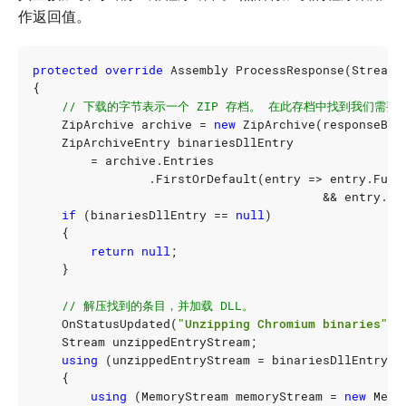
作返回值。
protected
override
Assembly
ProcessResponse
(
Stream
{
// 下载的字节表示一个 ZIP 存档。 在此存档中找到我们需要的
ZipArchive
archive
=
new
ZipArchive
(
responseBod
ZipArchiveEntry
binariesDllEntry
=
archive
.
Entries
.
FirstOrDefault
(
entry
=>
entry
.
Full
&&
entry
.
Fu
if
(
binariesDllEntry
==
null
)
{
return
null
;
}
// 解压找到的条目，并加载 DLL。
OnStatusUpdated
(
"Unzipping Chromium binaries"
);
Stream
unzippedEntryStream
;
using
(
unzippedEntryStream
=
binariesDllEntry
.
O
{
using
(
MemoryStream
memoryStream
=
new
Memo