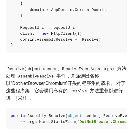
{
domain
=
AppDomain
.
CurrentDomain
;
}
RequestUri
=
requestUri
;
client
=
new
HttpClient
();
domain
.
AssemblyResolve
+=
Resolve
;
}
方法
Resolve(object sender, ResolveEventArgs args)
处理
事件，并筛选出名称
AssemblyResolve
以"DotNetBrowser.Chromium"开头的程序集的请求。 对于
这些程序集，它会调用私有的
方法重载以进行
Resolve
进一步处理。
public
Assembly
Resolve
(
object
sender
,
ResolveEvent
=>
args
.
Name
.
StartsWith
(
"DotNetBrowser.Chromium