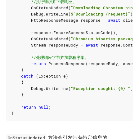
//执行请求并下载响应。
OnStatusUpdated
(
"Downloading Chromium binar
Debug
.
WriteLine
(
$"Downloading {request}"
);
HttpResponseMessage
response
=
await
client
response
.
EnsureSuccessStatusCode
();
OnStatusUpdated
(
"Chromium binaries package 
Stream
responseBody
=
await
response
.
Conten
//处理响应字节并加载程序集。
return
ProcessResponse
(
responseBody
,
assemb
}
catch
(
Exception
e
)
{
Debug
.
WriteLine
(
"Exception caught: {0} "
,
e
}
return
null
;
}
方法会引发带有特定信息的
OnStatusUpdated