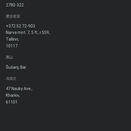
2780-322
爱沙尼亚
+372 52 72-903
Narva mnt. 7, 5 fl., r.559,
Tallinn,
10117
黑山
Šušanj, Bar
乌克兰
47 Nauky Ave.,
Kharkiv,
61101