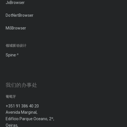
JxBrowser
DotNetBrowser
MōBrowser
领域驱动设计
Spine
我们的办事处
葡萄牙
+351 91 386 40 20
Avenida Marginal,
Edifício Parque Oceano, 2º,
Oeiras,