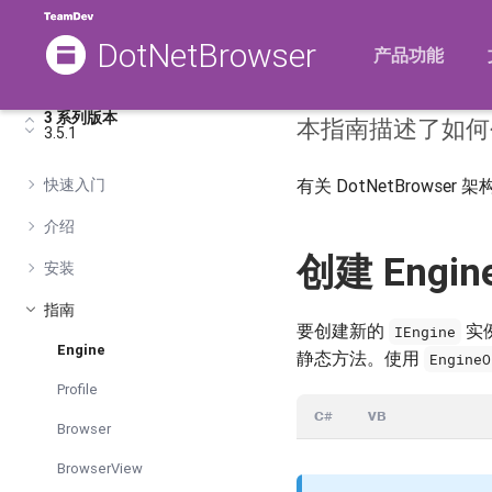
DotNetBrowser
Engine
产品功能
3 系列版本
本指南描述了如
3.5.1
快速入门
有关 DotNetBrow
介绍
创建 Engin
安装
指南
要创建新的
实
IEngine
Engine
静态方法。使用
EngineO
Profile
C#
VB
Browser
BrowserView