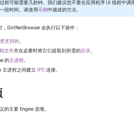
过程可能需要几秒钟。我们建议您不要在应用程序 UI 线程中调
一段时间。请使用
示例
中描述的方法。
，DotNetBrowser 会执行以下操作：
受支持的
。
二进制文件
并在必要时将它们提取到所需的
目录
。
ne 的
主进程
。
mium 主进程之间建立
IPC
连接。
项
主要 Engine 选项。