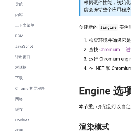
根据硬件性能，初始化
导航
能会冻结整个应用程序
内容
上下文菜单
创建新的
实例时
IEngine
DOM
检查环境并确保它是
JavaScript
查找
Chromium 
弹出窗口
运行 Chromium engi
对话框
在 .NET 和 Chro
下载
Engine 选
Chrome 扩展程序
网络
本节重点介绍您可以自定义的
缓存
Cookies
渲染模式
代理