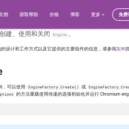
免费
文档
获取帮助
价格
博客
更多
何创建、使用和关闭
。
发展规划
Engine
迁移
ser 架构的设计和工作方式以及它提供的主要组件的信息，请参阅
架构
版本
常见问题
e
例，可以使用
或
EngineFactory.Create()
EngineFactory.Cre
的方法重载使用传递的选项初始化并运行 Chromium engi
ptions