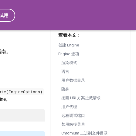
试用
查看本文：
创建 Engine
指南。
Engine 选项
渲染模式
语言
用户数据目录
隐身
ate(EngineOptions)
按照 URI 方案拦截请求
ne。
用户代理
远程调试端口
禁用触摸菜单
Chromium 二进制文件目录