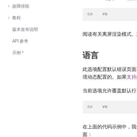
故障排除
C#
VB
教程
版本发布说明
阅读有关离屏渲染模式、
API 参考
示例
语言
此选项配置默认错误页面
境动态配置的。如果
支持
当前选项允许覆盖默认行为并
C#
VB
在上面的代码示例中，
面：