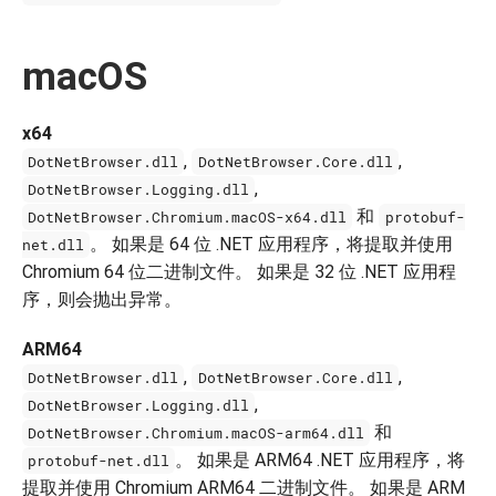
macOS
x64
,
,
DotNetBrowser.dll
DotNetBrowser.Core.dll
,
DotNetBrowser.Logging.dll
和
DotNetBrowser.Chromium.macOS-x64.dll
protobuf-
。 如果是 64 位 .NET 应用程序，将提取并使用
net.dll
Chromium 64 位二进制文件。 如果是 32 位 .NET 应用程
序，则会抛出异常。
ARM64
,
,
DotNetBrowser.dll
DotNetBrowser.Core.dll
,
DotNetBrowser.Logging.dll
和
DotNetBrowser.Chromium.macOS-arm64.dll
。 如果是 ARM64 .NET 应用程序，将
protobuf-net.dll
提取并使用 Chromium ARM64 二进制文件。 如果是 ARM