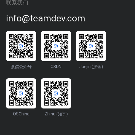
联系我们
info@teamdev.com
微信公众号
CSDN
Juejin (掘金)
OSChina
Zhihu (知乎)